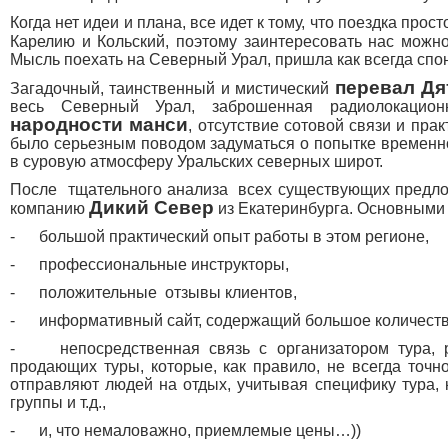
Когда нет идеи и плана, все идет к тому, что поездка про
Карелию и Кольский, поэтому заинтересовать нас можн
Мысль поехать на Северный Урал, пришла как всегда спо
перевал Дя
Загадочный, таинственный и мистический
весь Северный Урал, заброшенная радиолокацион
народности манси
, отсутствие сотовой связи и пра
было серьезным поводом задуматься о попытке временно
в суровую атмосферу Уральских северных широт.
После тщательного анализа всех существующих предло
Дикий Север
компанию
из Екатеринбурга. Основными
- большой практический опыт работы в этом регионе,
- профессиональные инструкторы,
- положительные отзывы клиентов,
- информативный сайт, содержащий большое количество
- непосредственная связь с организатором тура, р
продающих туры, которые, как правило, не всегда точн
отправляют людей на отдых, учитывая специфику тура, 
группы и т.д.,
- и, что немаловажно, приемлемые цены…))