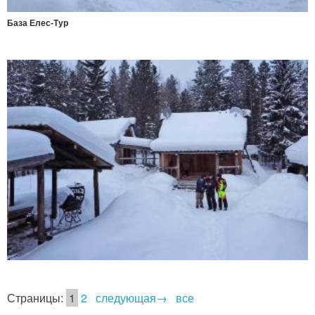
База Елес-Тур
Страницы:
1
2
следующая→
все